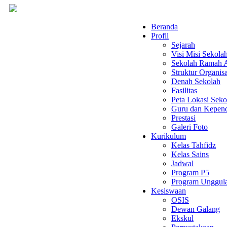
Beranda
Profil
Sejarah
Visi Misi Sekola
Sekolah Ramah 
Struktur Organisa
Denah Sekolah
Fasilitas
Peta Lokasi Seko
Guru dan Kepend
Prestasi
Galeri Foto
Kurikulum
Kelas Tahfidz
Kelas Sains
Jadwal
Program P5
Program Unggul
Kesiswaan
OSIS
Dewan Galang
Ekskul