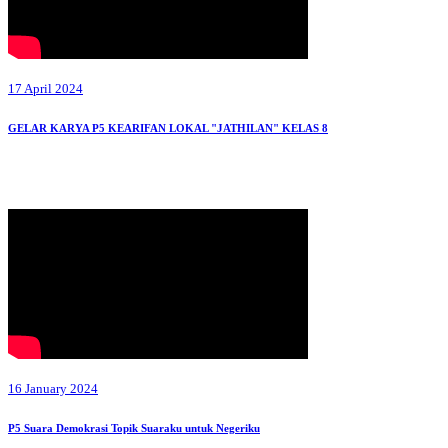
17 April 2024
GELAR KARYA P5 KEARIFAN LOKAL "JATHILAN" KELAS 8
16 January 2024
P5 Suara Demokrasi Topik Suaraku untuk Negeriku